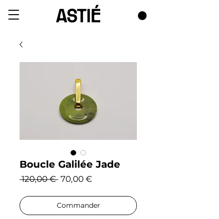
Boucle Galilée Jade
Prix
Prix
 120,00 € 
70,00 €
original
promotionnel
Commander