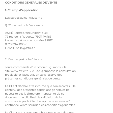
CONDITIONS GENERALES DE VENTE
1. Champ d’application
Les parties au contrat sont :
1) D’une part : « le Vendeur »
ASTIÉ - entrepreneur individuel
79 rue de la Roquette 75011 PARIS
Immatriculé sous le numéro SIRET :
83289214500018
E-mail :
hello@astie.fr
2) D’autre part : « le Client »
Toute commande d’un produit figurant sur le
site
www.astie.fr
(« le Site ») suppose la consultation
préalable et l’acceptation sans réserve des
présentes conditions générales de vente.
Le Client déclare être informé que son accord sur le
contenu des présentes conditions générales ne
nécessite pas la signature manuscrite de ce
document : le clic final de validation de la
commande par le Client emporte conclusion d’un
contrat de vente soumis à ces conditions générales.
Le Client est la personne physique ou morale non-