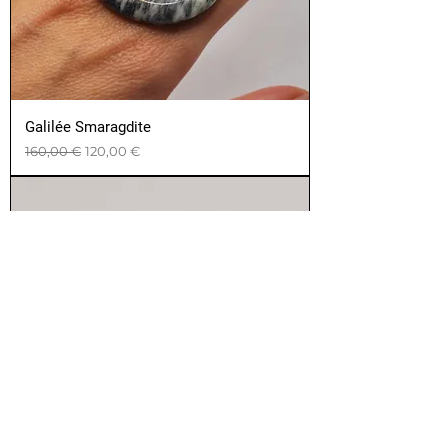
Galilée Smaragdite
Prix original
Prix promotionnel
160,00 €
120,00 €