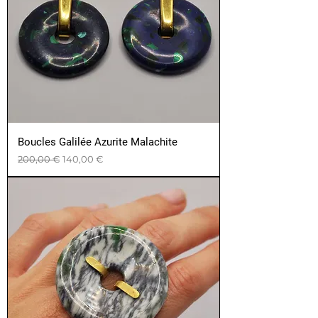
Boucles Galilée Azurite Malachite
Prix original
Prix promotionnel
200,00 €
140,00 €