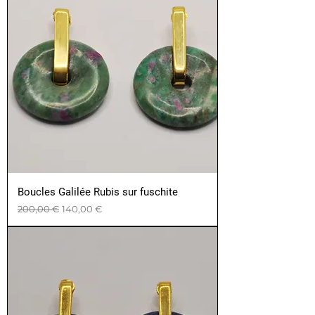
Boucles Galilée Rubis sur fuschite
Prix original
Prix promotionnel
200,00 €
140,00 €