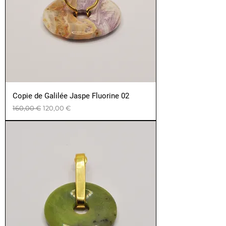
Copie de Galilée Jaspe Fluorine 02
Prix original
Prix promotionnel
160,00 €
120,00 €