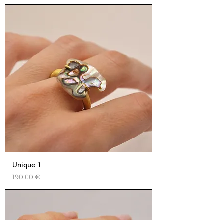
Unique 1
Prix
190,00 €