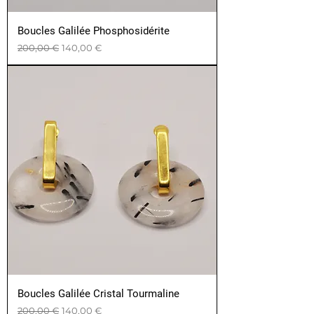
Boucles Galilée Phosphosidérite
Prix original
Prix promotionnel
200,00 €
140,00 €
Boucles Galilée Cristal Tourmaline
Prix original
Prix promotionnel
200,00 €
140,00 €