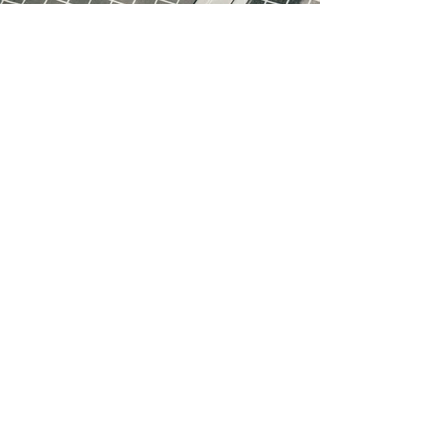
ASTIÉ
Guide des tailles
Bout
ique
Livraison
et retours
À prop
os